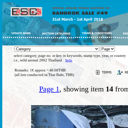
select category, page no. or key in keywords, stamp type, year, or country
i.e., wild animal 2002 Thailand
help
Remarks: 1€ approx = 40.00THB
(all lots conducted in Thai Baht, THB)
Page 1
, showing item
14
from