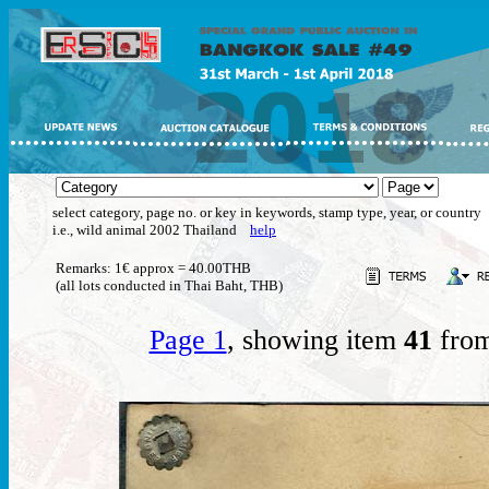
select category, page no. or key in keywords, stamp type, year, or country
i.e., wild animal 2002 Thailand
help
Remarks: 1€ approx = 40.00THB
(all lots conducted in Thai Baht, THB)
Page 1
, showing item
41
from