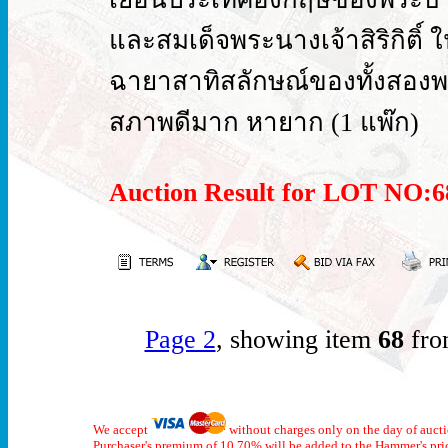
และสมเด็จพระนางเจ้าสิริกิติ์
ฉายาสาทิสลักษณ์ของทั้งสองพร
สภาพดีมาก หายาก (1 แพ๊ก)
Auction Result for LOT NO
Page 2
, showing item
68
fro
We accept
without charges only on the day of auct
Purchaser's premium of 10.70% will be added to the Hammer's pri