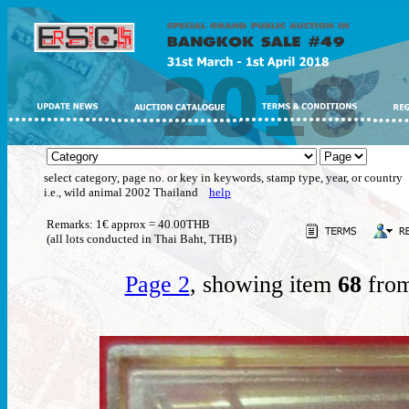
select category, page no. or key in keywords, stamp type, year, or country
i.e., wild animal 2002 Thailand
help
Remarks: 1€ approx = 40.00THB
(all lots conducted in Thai Baht, THB)
Page 2
, showing item
68
from