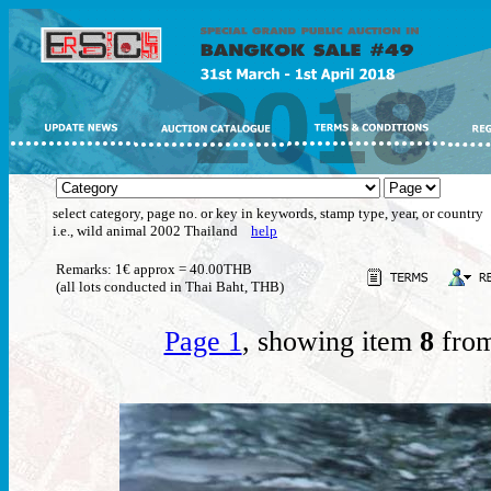
select category, page no. or key in keywords, stamp type, year, or country
i.e., wild animal 2002 Thailand
help
Remarks: 1€ approx = 40.00THB
(all lots conducted in Thai Baht, THB)
Page 1
, showing item
8
from