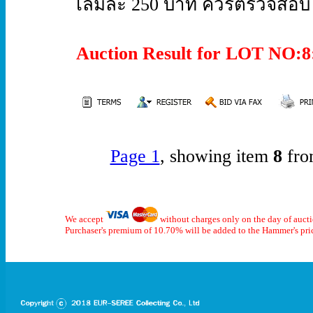
เล่มละ 250 บาท ควรตรวจสอบ F
Auction Result for LOT NO
Page 1
, showing item
8
fro
We accept
without charges only on the day of auct
Purchaser's premium of 10.70% will be added to the Hammer's pri