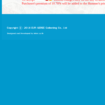
Purchaser's premium of 10.70% will be added to the Hammer's pri