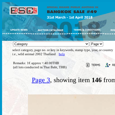
select category, page no. or key in keywords, stamp type, year, or country
i.e., wild animal 2002 Thailand
help
Remarks: 1€ approx = 40.00THB
(all lots conducted in Thai Baht, THB)
Page 3
, showing item
146
from