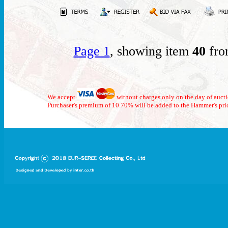
Page 1
, showing item
40
fro
We accept
without charges only on the day of auct
Purchaser's premium of 10.70% will be added to the Hammer's pri