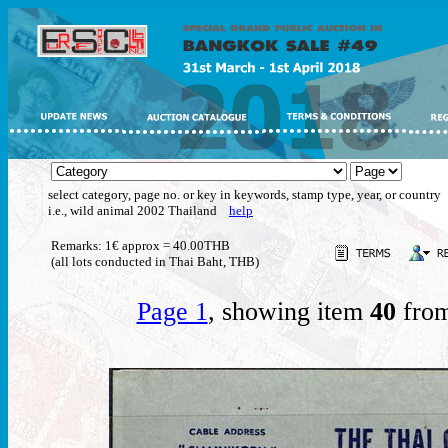
select category, page no. or key in keywords, stamp type, year, or country
i.e., wild animal 2002 Thailand
help
Remarks: 1€ approx = 40.00THB
(all lots conducted in Thai Baht, THB)
Page 1
, showing item
40
from