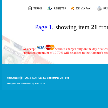
Page 1
, showing item
21
fro
We accept
without charges only on the day of auct
Purchaser's premium of 10.70% will be added to the Hammer's pri