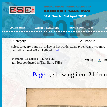
select category, page no. or key in keywords, stamp type, year, or country
i.e., wild animal 2002 Thailand
help
Remarks: 1€ approx = 40.00THB
(all lots conducted in Thai Baht, THB)
Page 1
, showing item
21
from