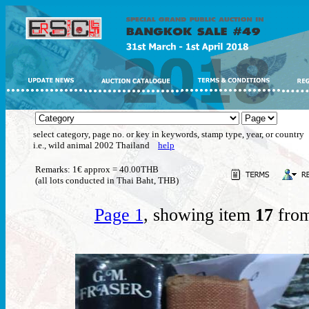
select category, page no. or key in keywords, stamp type, year, or country
i.e., wild animal 2002 Thailand
help
Remarks: 1€ approx = 40.00THB
(all lots conducted in Thai Baht, THB)
Page 1
, showing item
17
from