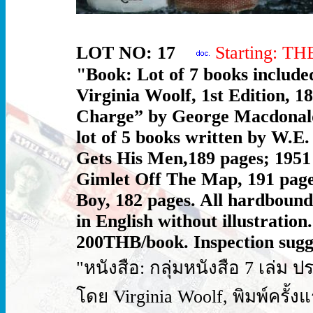
LOT NO: 17
Starting: T
"Book: Lot of 7 books include
Virginia Woolf, 1st Edition, 
Charge” by George Macdonald 
lot of 5 books written by W.E.
Gets His Men,189 pages; 1951 
Gimlet Off The Map, 191 page
Boy, 182 pages. All hardbound
in English without illustration
200THB/book. Inspection sugge
"หนังสือ: กลุ่มหนังสือ 7 เล่ม 
โดย Virginia Woolf, พิมพ์ครั้ง