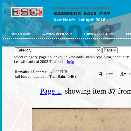
select category, page no. or key in keywords, stamp type, year, or country
i.e., wild animal 2002 Thailand
help
Remarks: 1€ approx = 40.00THB
(all lots conducted in Thai Baht, THB)
Page 1
, showing item
37
from