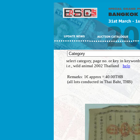
select category, page no. or key in keywords
i.e., wild animal 2002 Thailand
help
Remarks: 1€ approx = 40.00THB
(all lots conducted in Thai Baht, THB)