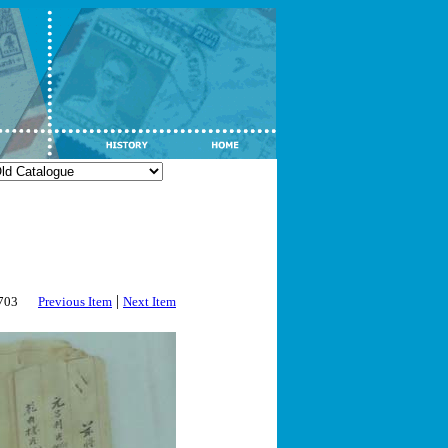
|
2703
Previous Item
Next Item