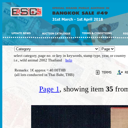
select category, page no. or key in keywords, stamp type, year, or country
i.e., wild animal 2002 Thailand
help
Remarks: 1€ approx = 40.00THB
(all lots conducted in Thai Baht, THB)
Page 1
, showing item
35
from