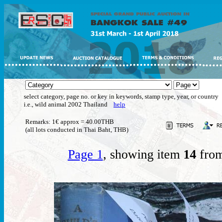
select category, page no. or key in keywords, stamp type, year, or country
i.e., wild animal 2002 Thailand
help
Remarks: 1€ approx = 40.00THB
(all lots conducted in Thai Baht, THB)
Page 1
, showing item
14
from