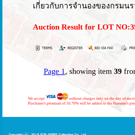
เกี่ยวกับการจำนองของกรมนรา
Auction Result for LOT NO
Page 1
, showing item
39
fro
We accept
without charges only on the day of auct
Purchaser's premium of 10.70% will be added to the Hammer's pri