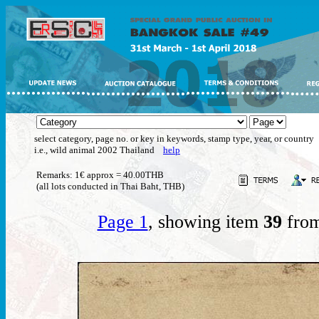
select category, page no. or key in keywords, stamp type, year, or country
i.e., wild animal 2002 Thailand
help
Remarks: 1€ approx = 40.00THB
(all lots conducted in Thai Baht, THB)
Page 1
, showing item
39
from